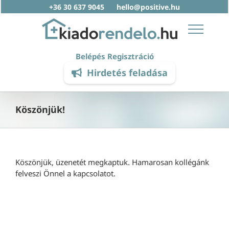
Skip
+36 30 637 9045
hello@positive.hu
to
content
Belépés
Regisztráció
Hirdetés feladása
Köszönjük!
Köszönjük, üzenetét megkaptuk. Hamarosan kollégánk
felveszi Önnel a kapcsolatot.