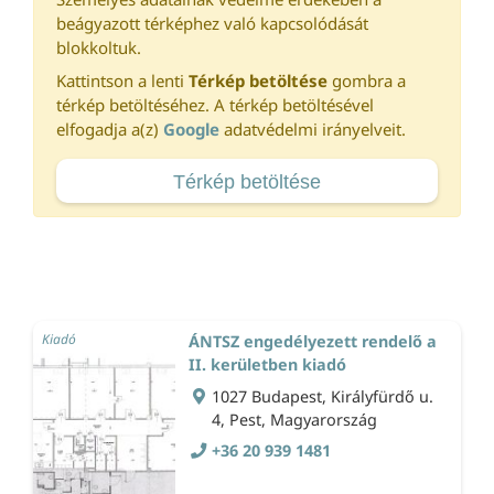
beágyazott térképhez való kapcsolódását
blokkoltuk.
Kattintson a lenti
Térkép betöltése
gombra a
térkép betöltéséhez. A térkép betöltésével
elfogadja a(z)
Google
adatvédelmi irányelveit.
Térkép betöltése
Kiadó
ÁNTSZ engedélyezett rendelő a
II. kerületben kiadó
1027 Budapest, Királyfürdő u.
4, Pest, Magyarország
+36 20 939 1481