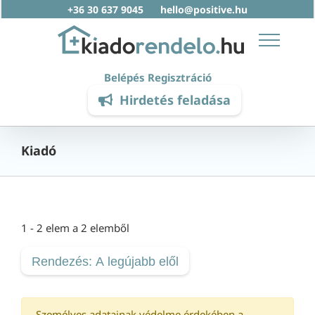
Skip
+36 30 637 9045
hello@positive.hu
to
content
Belépés
Regisztráció
Hirdetés feladása
Kiadó
1 - 2 elem a 2 elemből
Rendezés: A legújabb elől
Személyes adatainak védelme érdekében a